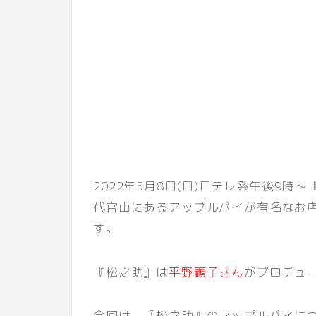
2022年5月8日(日)日テレ系午後9
代官山にあるアップルパイが有名なお
す。
『松之助』は
平野顕子さん
がプロデュ
今回は、『松之助』のアップルパイに