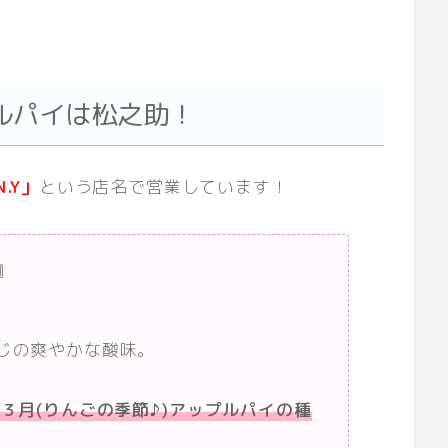
ルパイは松之助！
N.Y」
という店名で営業しています！
』
じの爽やかな酸味。
３月(りんごの季節♪)アップルパイの種