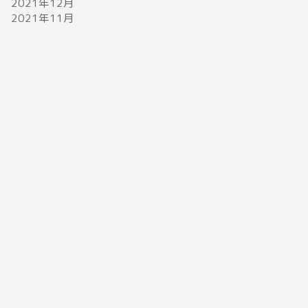
2021年12月
2021年11月
美 少年ライブ2023セトリin横浜ア
SnowM
リーナ3/29.3/30感想レポ
方法！狙
2023年3月29日
音楽
音楽