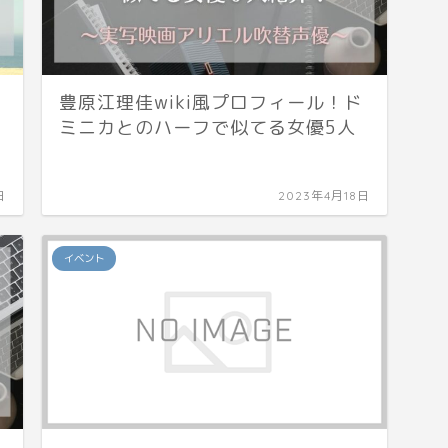
3
豊原江理佳wiki風プロフィール！ド
ミニカとのハーフで似てる女優5人
日
2023年4月18日
イベント