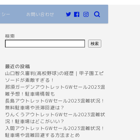
リシー
お問い合わせ
検索
検索
最近の投稿
音楽
音楽
山口智久審判(高校野球)の経歴｜甲子園エピ
ソードが素敵すぎる！
那須ガーデンアウトレットGWセール2023混
雑予想！駐車場情報も
長島アウトレットGWセール2023混雑状況！
無料駐車場や渋滞回避は？
りんくうアウトレットGWセール2023混雑状
況！駐車場はどこがいい？
backnumberライブ2023セトリ名古
Aぇ!gr
入間アウトレットGWセール2023混雑状況！
屋｜感想レポ(4/1.4/2)
感想レポ3
駐車場や混雑回避する方法まとめ