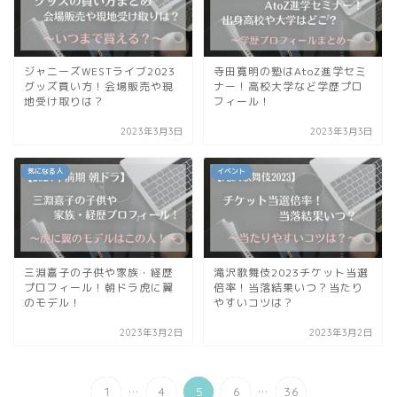
ジャニーズWESTライブ2023
寺田寛明の塾はAtoZ進学セミ
グッズ買い方！会場販売や現
ナー！高校大学など学歴プロ
地受け取りは？
フィール！
2023年3月3日
2023年3月3日
気になる人
イベント
三淵嘉子の子供や家族・経歴
滝沢歌舞伎2023チケット当選
プロフィール！朝ドラ虎に翼
倍率！当落結果いつ？当たり
のモデル！
やすいコツは？
2023年3月2日
2023年3月2日
...
...
1
4
5
6
36