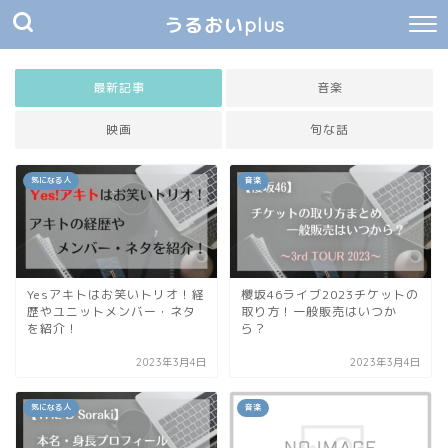
うるおいplus
最新記事
音楽
映画
旬な話
気になる人
音楽
Yesアキトはお笑いトリオ！経
櫻坂46ライブ2023チケットの
歴やユニットメンバー・ネタ
取り方！一般販売はいつか
を紹介！
ら？
2023年3月4日
2023年3月4日
気になる人
音楽