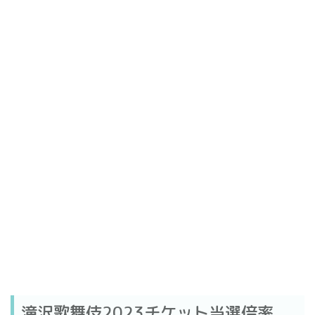
滝沢歌舞伎2023チケット当選倍率