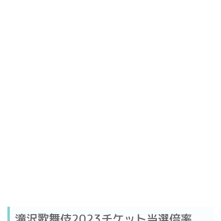
滝沢歌舞伎2023チケット当選倍率