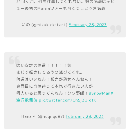
3年3ヶ月、何も仕事してくれない。娘の名義はデビ
ュー後初のManiaツアーも当ててしごでき名義
— いの (@mizukickstart)
February 28, 2023
はい安定の落選！！！！！笑
まじで転売してるやつ滅びてくれ。
落選はいいねん！転売が許せへんねん！
真面目に当落待って本気で行きたい人が
何人いると思ってんねん！クソ野郎！
#SnowMan
#
滝沢歌舞伎
pic.twitter.com/Ch5j3UIdtK
— Hana＊ (@hqqnqq87)
February 28, 2023