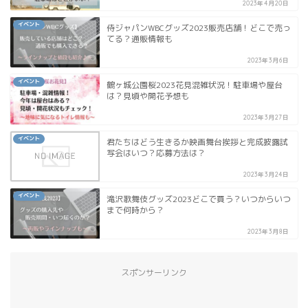
2023年4月20日
イベント
侍ジャパンWBCグッズ2023販売店舗！どこで売っ
てる？通販情報も
2023年3月6日
イベント
鶴ヶ城公園桜2023花見混雑状況！駐車場や屋台
は？見頃や開花予想も
2023年3月27日
イベント
君たちはどう生きるか映画舞台挨拶と完成披露試
写会はいつ？応募方法は？
2023年3月24日
イベント
滝沢歌舞伎グッズ2023どこで買う？いつからいつ
まで何時から？
2023年3月8日
スポンサーリンク