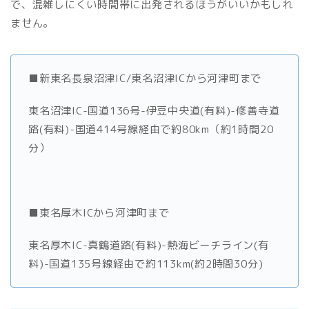
で、混雑しにくい時間帯に出発されるほうがいいかもしれ
ません。
■新東名長泉沼津IC/東名沼津ICから河津町まで
東名沼津IC-国道136号-伊豆中央道(有料)-修善寺道
路(有料)-国道414号線経由で約80km（約1時間20
分）
■東名厚木ICから河津町まで
東名厚木IC-真鶴道路(有料)-熱海ビーチライン(有
料)-国道135号線経由で約113km(約2時間30分)