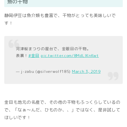
魚の干物
静岡伊豆は魚介類も豊富で、干物がとっても美味しいで
す！
河津桜まつりの屋台で、金眼目の干物。
表裏！
#金目
pic.twitter.com/8MdLlKnKwt
— j-zabu (@silverwolf185)
March 3, 2019
金目も地元の名産で、その他の干物もふっくらしているの
で、「なぁ～んだ、ひものか、、」ではなく、是非試して
ほしいです！