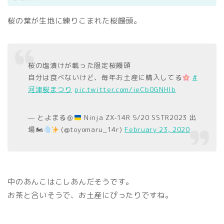
桜の葉が生地に練りこまれた桜饅頭。
桜の塩漬けが載った限定桜饅頭
自分は食べないけど、毎年お土産に購入してる
#
河津桜まつり
pic.twitter.com/ieCb0GNHlb
— とよまる＠
Ninja ZX-14R 5/20 SSTR2023 出
場🏍
(@toyomaru_14r)
February 23, 2020
中のあんこはこしあんだそうです。
お茶と合いそうで、お土産にぴったりですね。