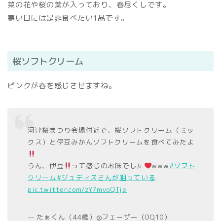
菜の花や桜の葉が入っており、春尽くしです。
寒い日には是非食べたい1品です。
桜ソフトクリーム
ピンクが春を感じさせますね。
河津桜まつり会場付近で、桜ソフトクリーム（ミッ
クス）と伊豆みかんソフトクリームを食べてみたよ
うん、伊豆
って感じのお味でした
www
#ソフト
クリーム
#ジュディスさんが狙っている
pic.twitter.com/zY7mvoQTje
— たぁくん（44歳）@フェーザー（DQ10）