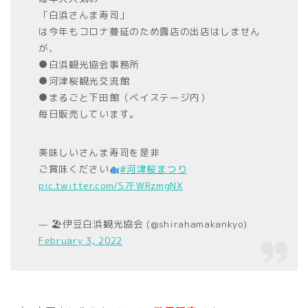
「白浜さんま寿司」
は今年もコロナ蔓延のため露店の出店はしません
が、
●白浜観光協会事務所
●河津桜観光交流館
●まるごと下田館（ベイステージ内）
毎日販売しています。
美味しいさんま寿司を是非
ご賞味ください
#河津桜まつり
pic.twitter.com/S7FWRzmgNX
— 🏖伊豆白浜観光協会 (@shirahamakankyo)
February 3, 2022