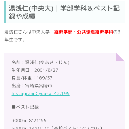
湯浅仁(中央大)｜学部学科＆ベスト記
録や成績
湯浅仁さんは中央大学
経済学部・公共環境経済学科
の3
年生です。
名前：湯浅仁(ゆあさ・じん)
生年月日：2001/8/27
身長/体重：169/57
出身：宮崎県宮崎市
Instagram：yuasa_42.195
■ベスト記録
3000m: 8’21″55
5000m: 14’07″76（高校ベスト: 14’27″02）