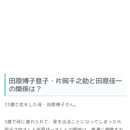
田原博子息子・片岡千之助と田原佳一
の関係は？
33歳で恋をした母・田原博子さん。
3歳で母に連れられて、家を出ることになってしまった片
岡千之助さんと田原佳一さんとの関係は、普通に想像すれ