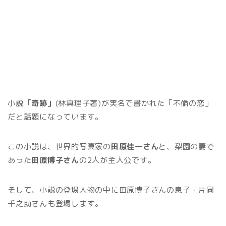
小説
「奇跡」
(林真理子著)が実名で書かれた「不倫の恋」
だと話題になっています。
この小説は、世界的写真家の
田原佳一さん
と、梨園の妻で
あった
田原博子さん
の2人が主人公です。
そして、小説の登場人物の中に田原博子さんの息子・片岡
千之助さんも登場します。