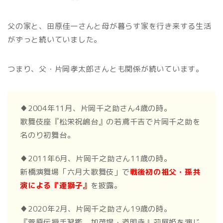
父の家と、田原佳一さんと母が暮らす家を行き来する生活
がずっと続いていました。
つまり、父・片岡孝太郎さんとも関係が続いています。
♦2004年11月、片岡千之助さん4歳の時。
歌舞伎座『松栄祝嶋台』の若鳶千吉で片岡千之助を
名のり初舞台。
♦2011年6月、片岡千之助さん11歳の時。
新橋演舞場「六月大歌舞伎」で
戦後初の祖父・孫共
演による『連獅子』
を披露。
♦2020年2月、片岡千之助さん19歳の時。
『菅原伝授手習鑑 加茂堤・道明寺』苅屋姫を演じ