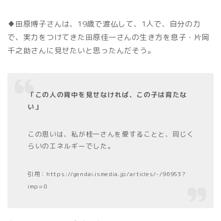
♦田原博子さんは、19歳で渡仏して、1人で、自分の力
で、実力をつけてきた田原佳一さんの生き方を息子・片岡
千之助さんに見せたいと思ったんだそう。
「この人の背中を見せなければ、この子は育たな
い」
この思いは、私が桂一さんを愛することと、同じく
らいのエネルギーでした。
引用：https://gendai.ismedia.jp/articles/-/96953?
imp=0