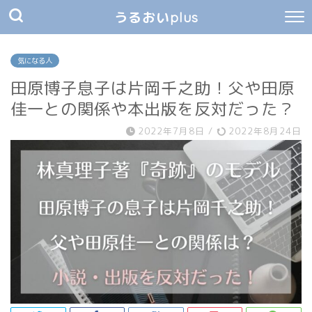
うるおいplus
気になる人
田原博子息子は片岡千之助！父や田原
佳一との関係や本出版を反対だった？
2022年7月8日
/
2022年8月24日