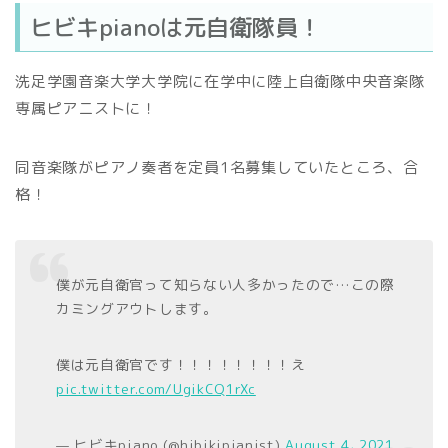
ヒビキpianoは元自衛隊員！
洗足学園音楽大学大学院に在学中に陸上自衛隊中央音楽隊
専属ピアニストに！
同音楽隊がピアノ奏者を定員1名募集していたところ、合
格！
僕が元自衛官って知らない人多かったので…この際
カミングアウトします。
僕は元自衛官です！！！！！！！！え
pic.twitter.com/UgikCQ1rXc
— ヒビキpiano (@hibikipianist)
August 4, 2021