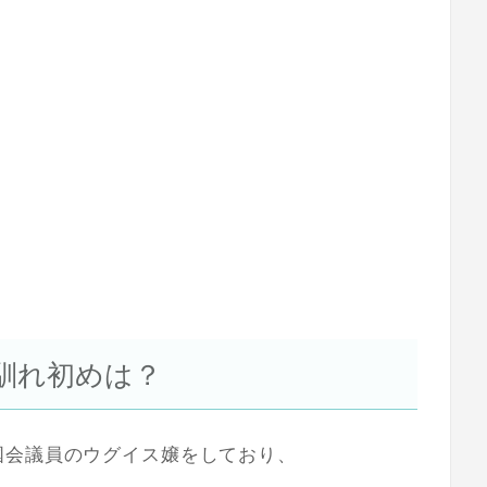
馴れ初めは？
国会議員の
ウグイス嬢
をしており、