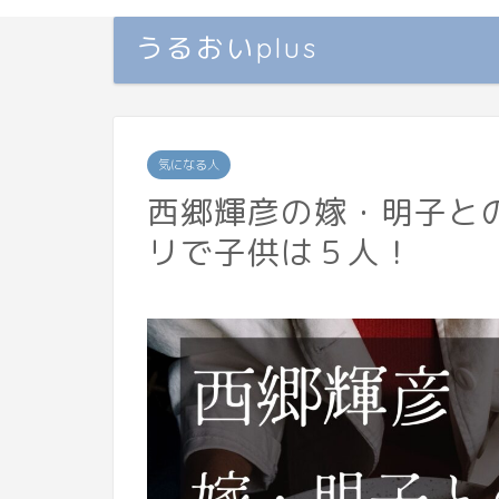
うるおいplus
気になる人
西郷輝彦の嫁・明子と
リで子供は５人！