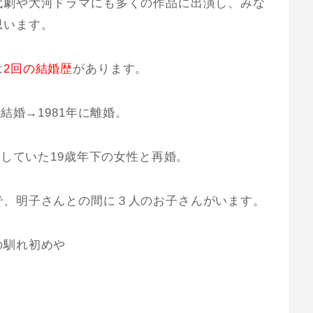
代劇や大河ドラマにも多くの作品に出演し、みな
思います。
は
2回の結婚歴
があります。
結婚→1981年に離婚。
務していた19歳年下の女性と再婚。
で、明子さんとの間に
３人のお子さん
がいます。
の馴れ初めや