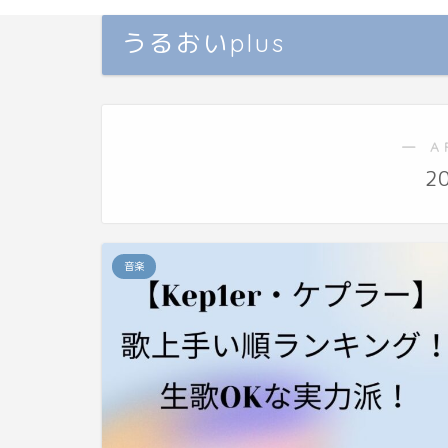
うるおいplus
― A
2
音楽